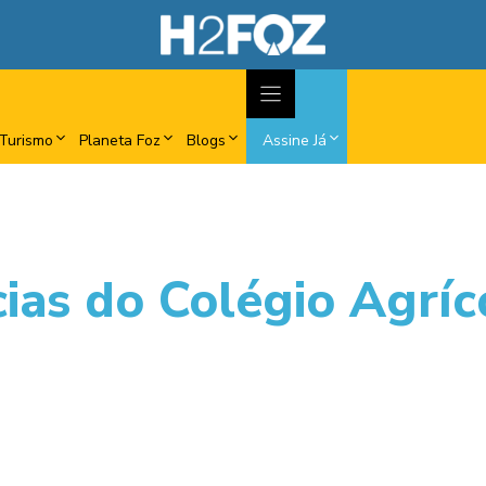
Turismo
Planeta Foz
Blogs
Assine Já
cias do Colégio Agríc