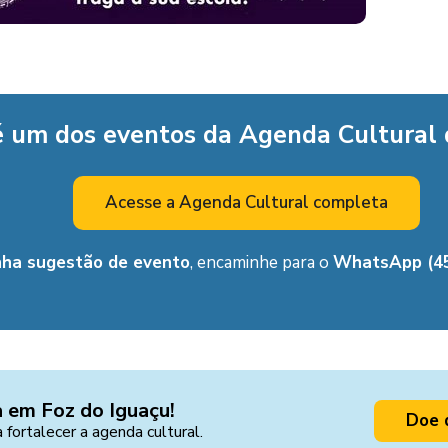
é um dos eventos da Agenda Cultural
Acesse a Agenda Cultural completa
nha sugestão de evento
, encaminhe para o
WhatsApp (45
a em Foz do Iguaçu!
Doe 
a fortalecer a agenda cultural.