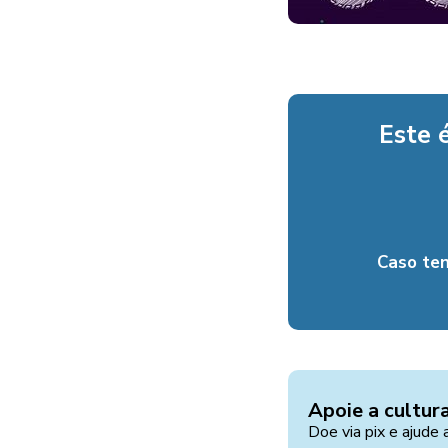
Este 
Caso te
Apoie a cultur
Doe via pix e ajude 