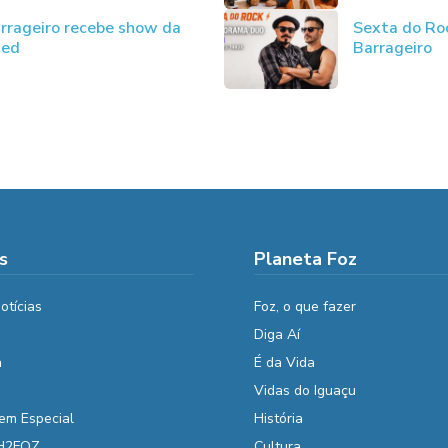
rrageiro recebe show da
Sexta do Ro
ded
Barrageiro
s
Planeta Foz
otícias
Foz, o que fazer
Diga Aí
a
É da Vida
Vidas do Iguaçu
em Especial
História
 H2FOZ
Cultura