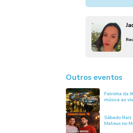
Ja
Red
Outros eventos
Feirinha da 
música ao vi
Sábado Raiz
Mateus no Me