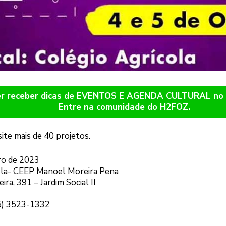
er receber dicas de EVENTOS E AGENDA CULTURAL n
Entre na comunidade do H2FOZ.
site mais de 40 projetos.
ro de 2023
cola- CEEP Manoel Moreira Pena
ira, 391 – Jardim Social II
45) 3523-1332