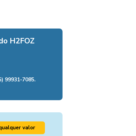
 do H2FOZ
) 99931-7085.
qualquer valor