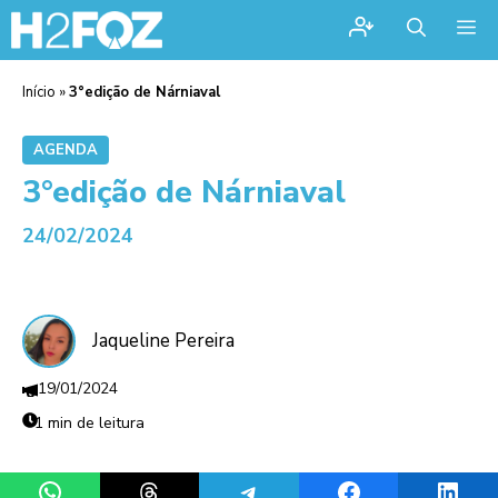
Me
Início
»
3°edição de Nárniaval
AGENDA
3°edição de Nárniaval
24/02/2024
Jaqueline Pereira
19/01/2024
1 min de leitura
Share on WhatsApp
Share on Threads
Share on Telegram
Share on Facebook
Share 