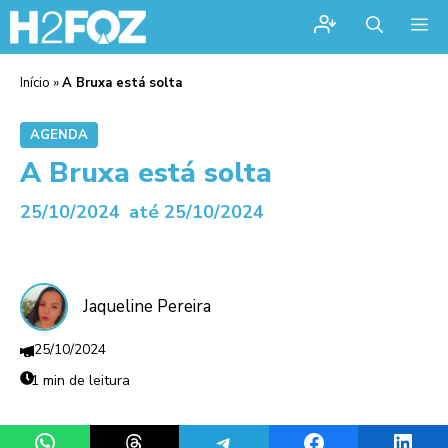
Me
Início
»
A Bruxa está solta
AGENDA
A Bruxa está solta
25/10/2024
até 25/10/2024
Jaqueline Pereira
25/10/2024
1 min de leitura
Share on WhatsApp
Share on Threads
Share on Telegram
Share on Facebook
Share 