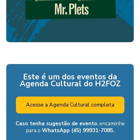
Este é um dos eventos da
Agenda Cultural do H2FOZ
Acesse a Agenda Cultural completa
Caso tenha sugestão de evento
, encaminhe
para o
WhatsApp (45) 99931-7085.