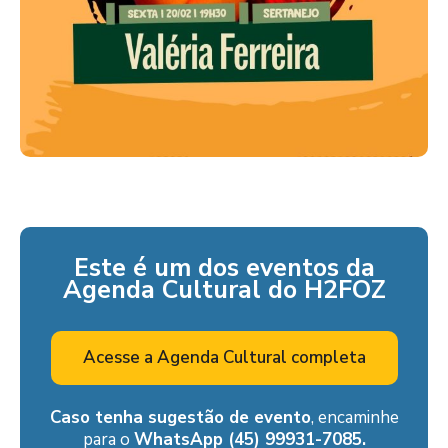
Este é um dos eventos da
Agenda Cultural do H2FOZ
Acesse a Agenda Cultural completa
Caso tenha sugestão de evento
, encaminhe
para o
WhatsApp (45) 99931-7085.