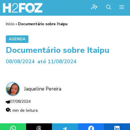
Me
Início
»
Documentário sobre Itaipu
AGENDA
Documentário sobre Itaipu
08/08/2024
até 11/08/2024
Jaqueline Pereira
07/08/2024
1 min de leitura
Share on WhatsApp
Share on Threads
Share on Telegram
Share on Facebook
Share 