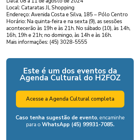
Data: 08 à 11 de agosto de 2024
Local: Cataratas JL Shopping
Endereço: Avenida Costa e Silva, 185 – Pólo Centro
Horário: Na quinta-feira e na sexta (9), as sessões
acontecerão às 19h e às 21h. No sábado (10), às 14h,
16h, 19h e 21h; no domingo, às 14h e às 16h.
Mais informações: (45) 3028-5555
Este é um dos eventos da
Agenda Cultural do H2FOZ
Acesse a Agenda Cultural completa
Caso tenha sugestão de evento
, encaminhe
para o
WhatsApp (45) 99931-7085.