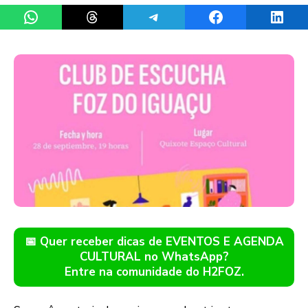
Share on WhatsApp
Share on Threads
Share on Telegram
Share on Facebook
Share 
📅 Quer receber dicas de EVENTOS E AGENDA
CULTURAL no WhatsApp?
Entre na comunidade do H2FOZ.