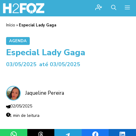
Me
Início
»
Especial Lady Gaga
AGENDA
Especial Lady Gaga
03/05/2025
até 03/05/2025
Jaqueline Pereira
02/05/2025
1 min de leitura
Share on WhatsApp
Share on Threads
Share on Telegram
Share on Facebook
Share 