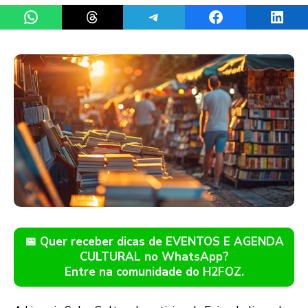
Share on WhatsApp
Share on Threads
Share on Telegram
Share on Facebook
Share 
📅 Quer receber dicas de EVENTOS E AGENDA
CULTURAL no WhatsApp?
Entre na comunidade do H2FOZ.