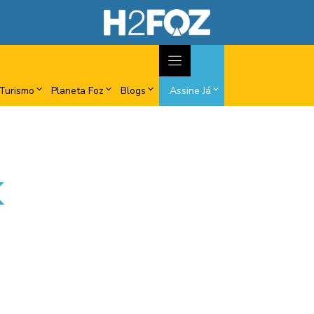
Turismo
Planeta Foz
Blogs
Assine Já
K