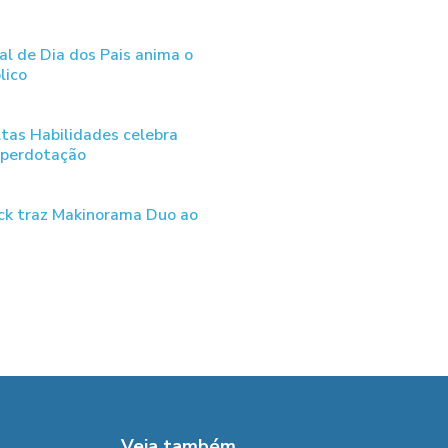
al de Dia dos Pais anima o
lico
tas Habilidades celebra
uperdotação
ck traz Makinorama Duo ao
Veja também