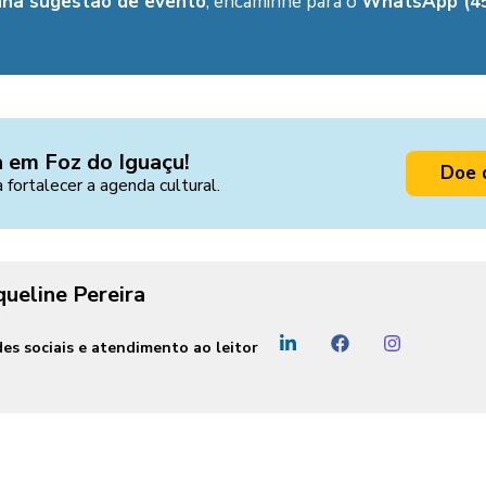
nha sugestão de evento
, encaminhe para o
WhatsApp (45
a em Foz do Iguaçu!
Doe 
a fortalecer a agenda cultural.
queline Pereira
es sociais e atendimento ao leitor