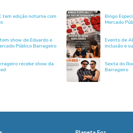
JK tem edição noturna com
Bingo Especi
vo
Mercado Púb
 tem show de Eduardo e
Evento de Al
rcado Público Barrageiro
inclusão e s
rrageiro recebe show da
Sexta do Ro
ded
Barrageiro
s
Planeta Foz