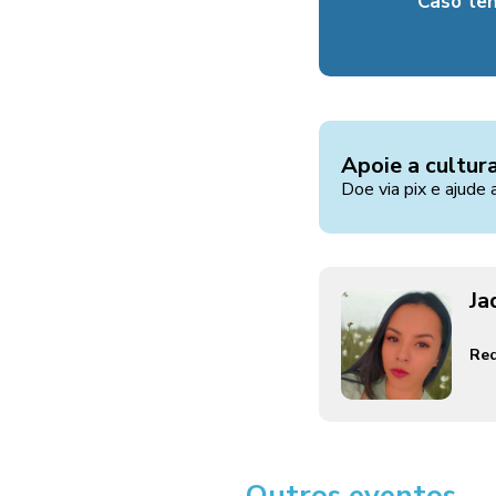
Caso te
Apoie a cultur
Doe via pix e ajude 
Ja
Red
Outros eventos