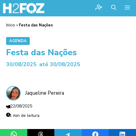
Me
Início
»
Festa das Nações
AGENDA
Festa das Nações
30/08/2025
até 30/08/2025
Jaqueline Pereira
22/08/2025
1 min de leitura
Share on WhatsApp
Share on Threads
Share on Telegram
Share on Facebook
Share 