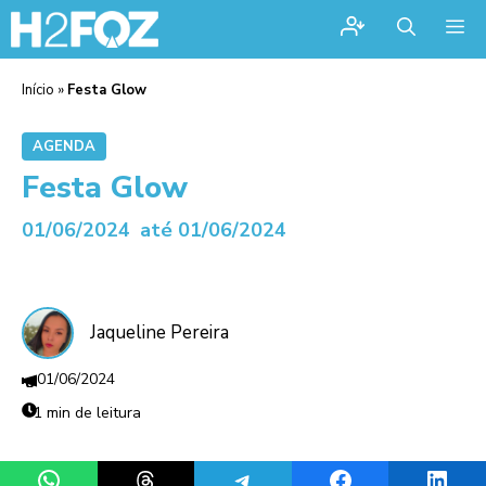
Me
Início
»
Festa Glow
AGENDA
Festa Glow
01/06/2024
até 01/06/2024
Jaqueline Pereira
01/06/2024
1 min de leitura
Share on WhatsApp
Share on Threads
Share on Telegram
Share on Facebook
Share 