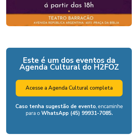
Este é um dos eventos da
Agenda Cultural do H2FOZ
Acesse a Agenda Cultural completa
Caso tenha sugestão de evento
, encaminhe
para o
WhatsApp (45) 99931-7085.