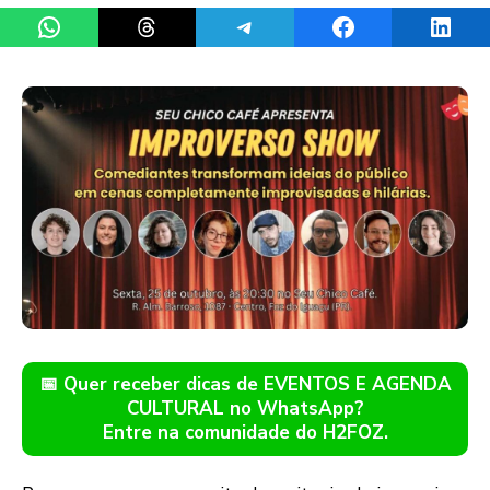
Share on WhatsApp
Share on Threads
Share on Telegram
Share on Facebook
Share 
📅 Quer receber dicas de EVENTOS E AGENDA
CULTURAL no WhatsApp?
Entre na comunidade do H2FOZ.