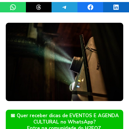
Share on WhatsApp
Share on Threads
Share on Telegram
Share on Facebook
Share 
📅 Quer receber dicas de EVENTOS E AGENDA
CULTURAL no WhatsApp?
Entre na comunidade do H2FOZ.