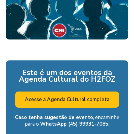
Este é um dos eventos da
Agenda Cultural do H2FOZ
Acesse a Agenda Cultural completa
Caso tenha sugestão de evento
, encaminhe
para o
WhatsApp (45) 99931-7085.