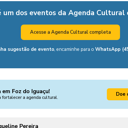
é um dos eventos da Agenda Cultural
Acesse a Agenda Cultural completa
nha sugestão de evento
, encaminhe para o
WhatsApp (45
a em Foz do Iguaçu!
Doe 
a fortalecer a agenda cultural.
queline Pereira