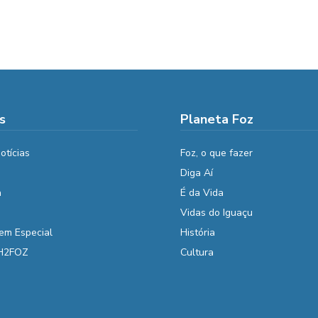
s
Planeta Foz
otícias
Foz, o que fazer
Diga Aí
a
É da Vida
Vidas do Iguaçu
em Especial
História
 H2FOZ
Cultura