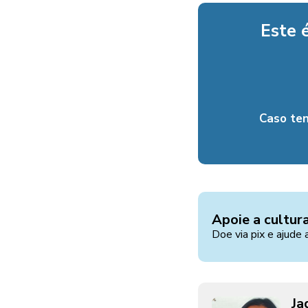
Este 
Caso te
Apoie a cultur
Doe via pix e ajude 
Ja