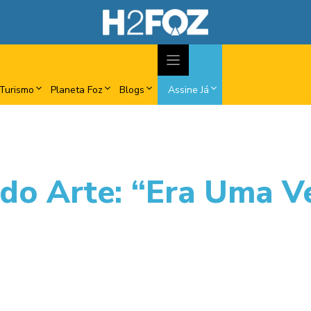
Turismo
Planeta Foz
Blogs
Assine Já
do Arte: “Era Uma V