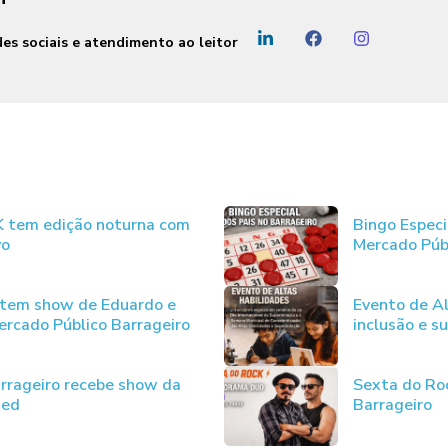
es sociais e atendimento ao leitor
JK tem edição noturna com
Bingo Especi
vo
Mercado Púb
 tem show de Eduardo e
Evento de Al
rcado Público Barrageiro
inclusão e s
rrageiro recebe show da
Sexta do Ro
ded
Barrageiro