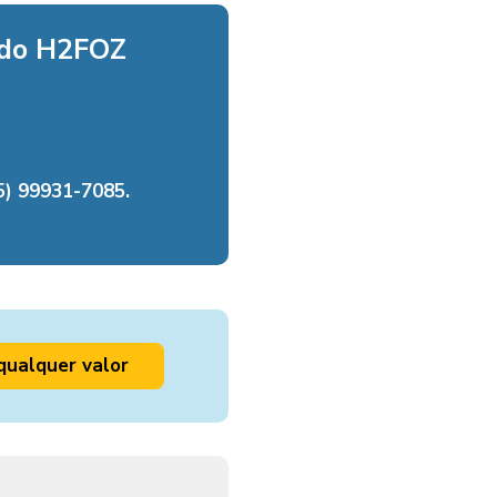
 do H2FOZ
) 99931-7085.
qualquer valor