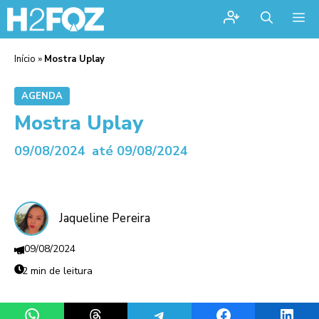
Me
Início
»
Mostra Uplay
AGENDA
Mostra Uplay
09/08/2024
até 09/08/2024
Jaqueline Pereira
09/08/2024
2 min de leitura
Share on WhatsApp
Share on Threads
Share on Telegram
Share on Facebook
Share 