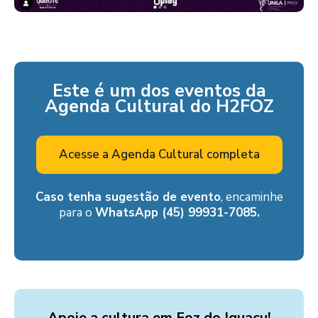
Este é um dos eventos da
Agenda Cultural do H2FOZ
Acesse a Agenda Cultural completa
Caso tenha sugestão de evento
, encaminhe
para o
WhatsApp (45) 99931-7085.
Apoie a cultura em Foz do Iguaçu!