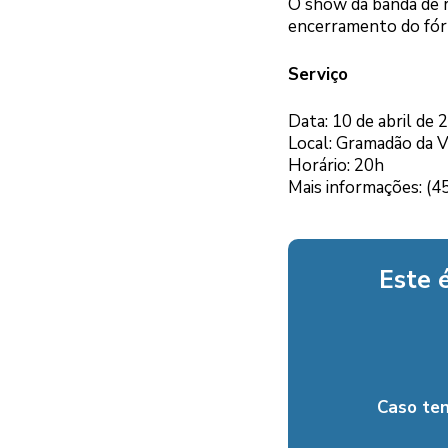
O show da banda de r
encerramento do fóru
Serviço
Data: 10 de abril de 
Local: Gramadão da V
Horário: 20h
Mais informações: (
Este 
Caso te