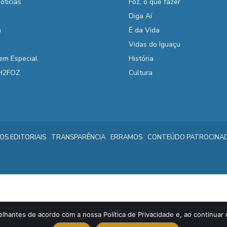
otícias
Foz, o que fazer
Diga Aí
a
É da Vida
Vidas do Iguaçu
em Especial
História
 H2FOZ
Cultura
IOS EDITORIAIS
TRANSPARÊNCIA
ERRAMOS
CONTEÚDO PATROCINA
elhantes de acordo com a nossa Política de Privacidade e, ao continu