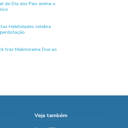
al de Dia dos Pais anima o
lico
tas Habilidades celebra
uperdotação
ck traz Makinorama Duo ao
Veja também