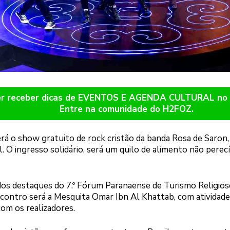
er receber dicas de EVENTOS E AGENDA CULTURAL n
Entre na comunidade do H2FOZ.
rá o show gratuito de rock cristão da banda Rosa de Saron,
il. O ingresso solidário, será um quilo de alimento não perecí
os destaques do 7.º Fórum Paranaense de Turismo Religioso
encontro será a Mesquita Omar Ibn Al Khattab, com atividade
com os realizadores.