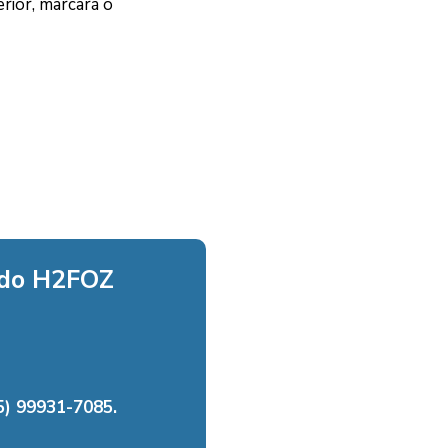
rior, marcará o
 do H2FOZ
) 99931-7085.