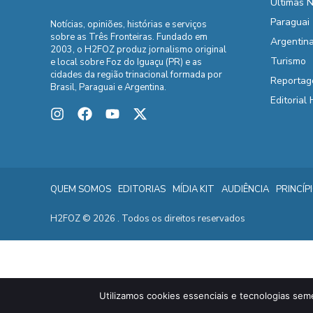
Últimas N
Paraguai
Notícias, opiniões, histórias e serviços
sobre as Três Fronteiras. Fundado em
Argentin
2003, o H2FOZ produz jornalismo original
Turismo
e local sobre Foz do Iguaçu (PR) e as
cidades da região trinacional formada por
Reportag
Brasil, Paraguai e Argentina.
Editorial
QUEM SOMOS
EDITORIAS
MÍDIA KIT
AUDIÊNCIA
PRINCÍP
H2FOZ © 2026 . Todos os direitos reservados
Utilizamos cookies essenciais e tecnologias sem