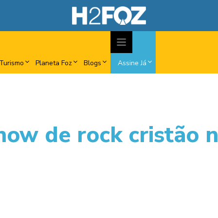
Turismo
Planeta Foz
Blogs
Assine Já
how de rock cristão