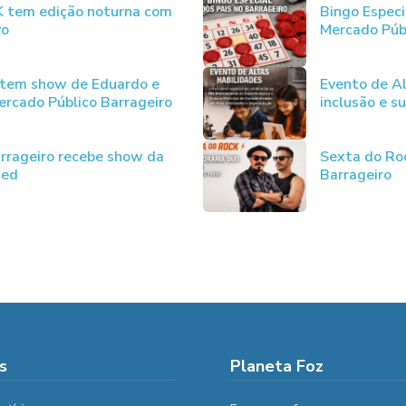
JK tem edição noturna com
Bingo Especi
vo
Mercado Púb
 tem show de Eduardo e
Evento de Al
rcado Público Barrageiro
inclusão e s
rrageiro recebe show da
Sexta do Ro
ded
Barrageiro
s
Planeta Foz