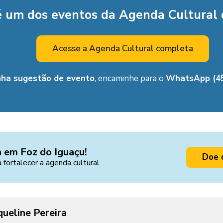
é um dos eventos da Agenda Cultural
Acesse a Agenda Cultural completa
nha sugestão de evento
, encaminhe para o
WhatsApp (45
a em Foz do Iguaçu!
Doe 
a fortalecer a agenda cultural.
queline Pereira