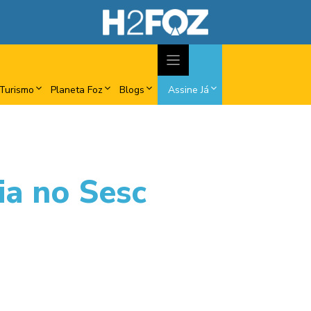
Turismo
Planeta Foz
Blogs
Assine Já
a no Sesc