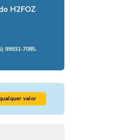
 do H2FOZ
) 99931-7085.
qualquer valor