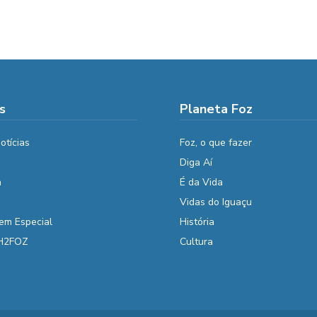
s
Planeta Foz
otícias
Foz, o que fazer
Diga Aí
a
É da Vida
Vidas do Iguaçu
em Especial
História
 H2FOZ
Cultura