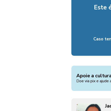
Este 
Caso te
Apoie a cultur
Doe via pix e ajude 
Ja