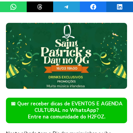
Share on WhatsApp
Share on Threads
Share on Telegram
Share on Facebook
Share 
📅 Quer receber dicas de EVENTOS E AGENDA
CULTURAL no WhatsApp?
Entre na comunidade do H2FOZ.