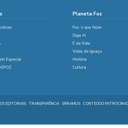
s
Planeta Foz
otícias
Foz, o que fazer
Diga Aí
a
É da Vida
Vidas do Iguaçu
em Especial
História
 H2FOZ
Cultura
IOS EDITORIAIS
TRANSPARÊNCIA
ERRAMOS
CONTEÚDO PATROCINA