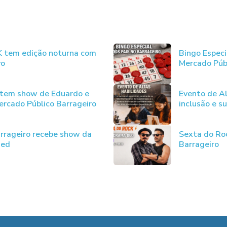
JK tem edição noturna com
Bingo Especi
vo
Mercado Púb
 tem show de Eduardo e
Evento de Al
rcado Público Barrageiro
inclusão e s
rrageiro recebe show da
Sexta do Ro
ded
Barrageiro