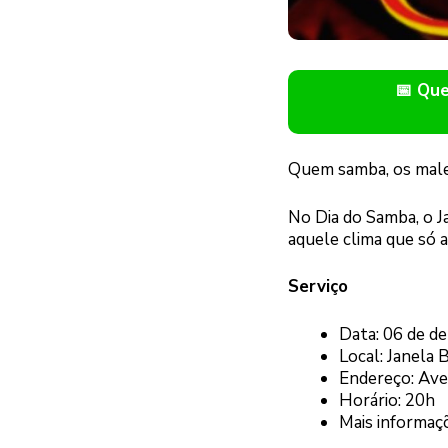
📅 Qu
Quem samba, os male
No Dia do Samba, o J
aquele clima que só a
Serviço
Data: 06 de d
Local: Janela 
Endereço: Ave
Horário: 20h
Mais informaç