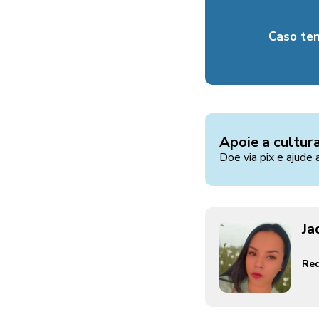
Caso te
Apoie a cultur
Doe via pix e ajude 
Ja
Red