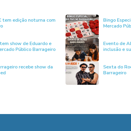
JK tem edição noturna com
Bingo Especi
vo
Mercado Púb
 tem show de Eduardo e
Evento de Al
rcado Público Barrageiro
inclusão e s
rrageiro recebe show da
Sexta do Ro
ded
Barrageiro