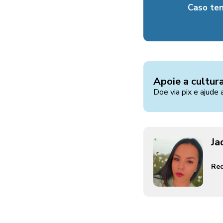
Caso te
Apoie a cultur
Doe via pix e ajude 
Ja
Red