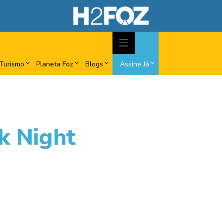
Turismo
Planeta Foz
Blogs
Assine Já
k Night