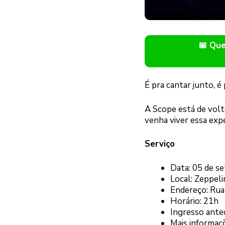
📅 Qu
É pra cantar junto, é
A Scope está de volt
venha viver essa exp
Serviço
Data: 05 de s
Local: Zeppeli
Endereço: Rua
Horário: 21h
Ingresso ante
Mais informaç