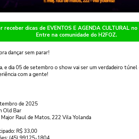
er receber dicas de EVENTOS E AGENDA CULTURAL n
Entre na comunidade do H2FOZ.
 pra dançar sem parar!
a, e dia 05 de setembro o show vai ser um verdadeiro túnel
eriência com a gente!
etembro de 2025
n Old Bar
 Major Raul de Matos, 222 Vila Yolanda
cipado: R$ 33,00
ões: (45) 99125-1804