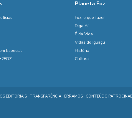
s
Planeta Foz
otícias
Foz, o que fazer
Diga Aí
a
É da Vida
Vidas do Iguaçu
em Especial
História
 H2FOZ
Cultura
IOS EDITORIAIS
TRANSPARÊNCIA
ERRAMOS
CONTEÚDO PATROCINA