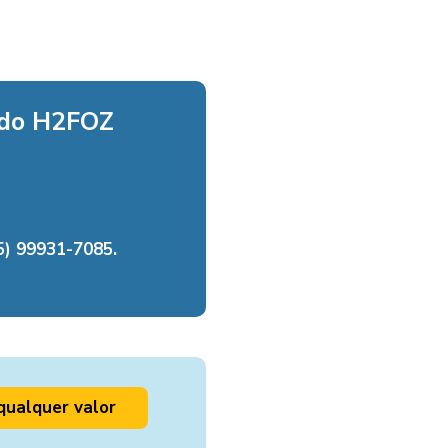
 do H2FOZ
) 99931-7085.
qualquer valor