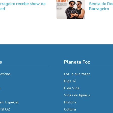
rrageiro recebe show da
Sexta do Ro
ded
Barrageiro
s
Planeta Foz
otícias
Foz, o que fazer
Diga Aí
a
É da Vida
Vidas do Iguaçu
em Especial
História
 H2FOZ
Cultura