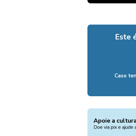
Este 
Caso te
Apoie a cultur
Doe via pix e ajude 