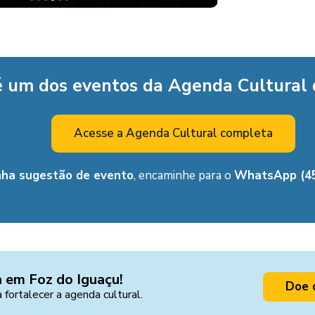
é um dos eventos da Agenda Cultural
Acesse a Agenda Cultural completa
nha sugestão de evento
, encaminhe para o
WhatsApp (45
a em Foz do Iguaçu!
Doe 
a fortalecer a agenda cultural.