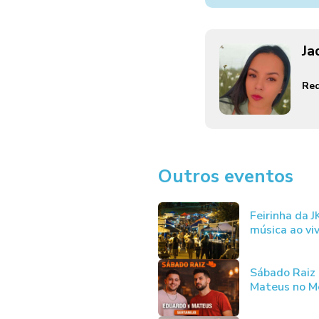
Ja
Red
Outros eventos
Feirinha da 
música ao vi
Sábado Raiz
Mateus no Me