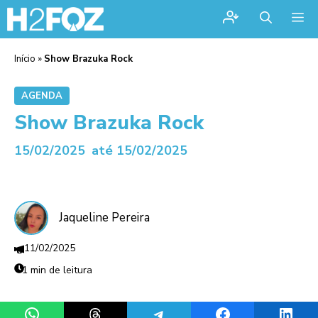
Me
Início
»
Show Brazuka Rock
AGENDA
Show Brazuka Rock
15/02/2025
até 15/02/2025
Jaqueline Pereira
11/02/2025
1 min de leitura
Share on WhatsApp
Share on Threads
Share on Telegram
Share on Facebook
Share 