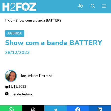
Me
Início
»
Show com a banda BATTERY
AGENDA
Show com a banda BATTERY
28/12/2023
Jaqueline Pereira
15/12/2023
1 min de leitura
Share on WhatsApp
Share on Threads
Share on Telegram
Share on Facebook
Share 