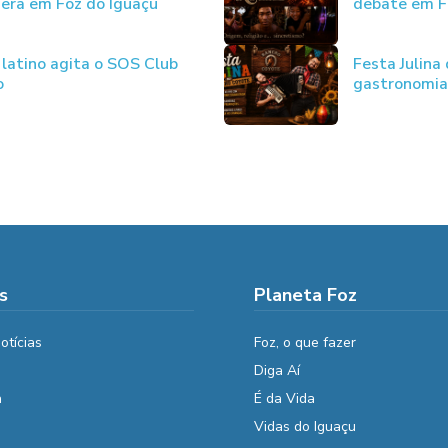
uera em Foz do Iguaçu
debate em F
 latino agita o SOS Club
Festa Julina
o
gastronomia 
s
Planeta Foz
otícias
Foz, o que fazer
Diga Aí
a
É da Vida
Vidas do Iguaçu