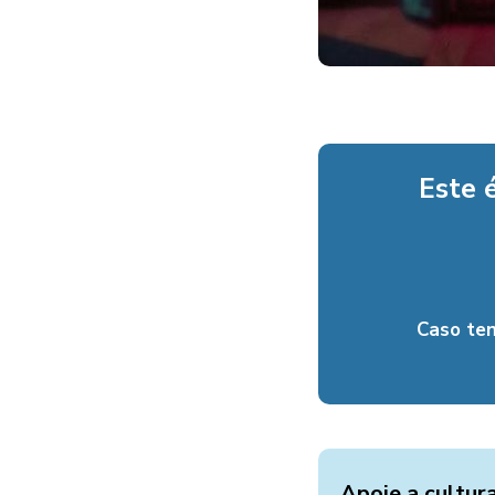
Este 
Caso te
Apoie a cultur