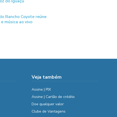
oz do Iguaçu
 do Rancho Coyote reúne
e música ao vivo
Veja também
Assine | PIX
Assine | Cartão de crédito
Doe qualquer valor
Clube de Vantagens