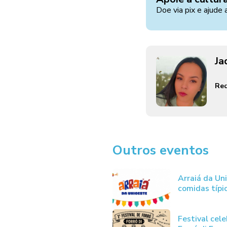
Doe via pix e ajude 
Ja
Red
Outros eventos
Arraiá da Un
comidas típic
Festival cele