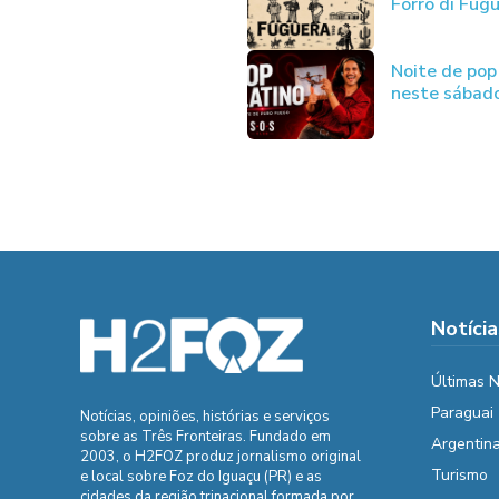
Forró di Fug
Noite de pop
neste sábad
Notícia
Últimas N
Paraguai
Notícias, opiniões, histórias e serviços
sobre as Três Fronteiras. Fundado em
Argentin
2003, o H2FOZ produz jornalismo original
Turismo
e local sobre Foz do Iguaçu (PR) e as
cidades da região trinacional formada por