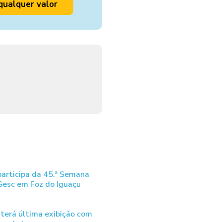
qualquer valor
articipa da 45.ª Semana
 Sesc em Foz do Iguaçu
terá última exibição com