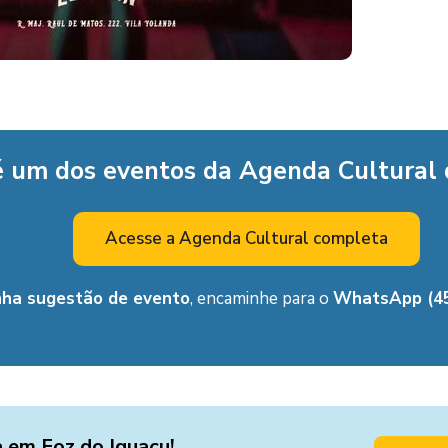
é um dos eventos da Agenda Cultural
Acesse a Agenda Cultural completa
nha sugestão de evento
, encaminhe para o
WhatsApp (45
a em Foz do Iguaçu!