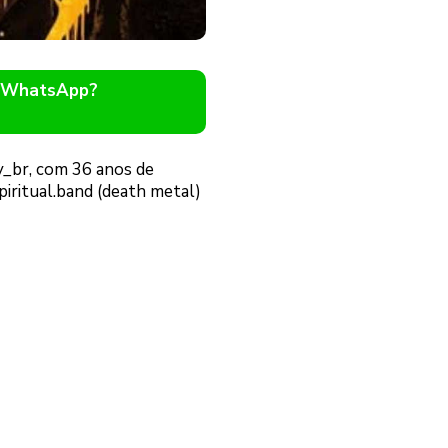
o WhatsApp?
y_br, com 36 anos de
iritual.band (death metal)