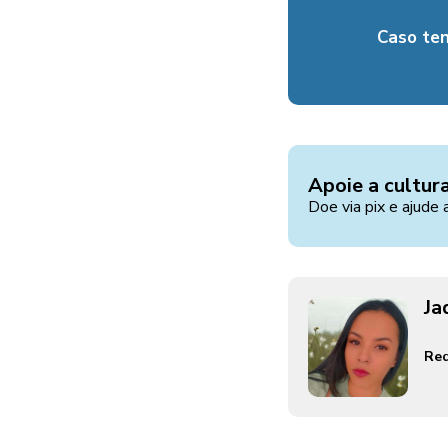
Caso te
Apoie a cultur
Doe via pix e ajude 
Ja
Red