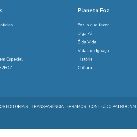
s
Planeta Foz
otícias
Foz, o que fazer
Diga Aí
a
É da Vida
Vidas do Iguaçu
em Especial
História
 H2FOZ
Cultura
IOS EDITORIAIS
TRANSPARÊNCIA
ERRAMOS
CONTEÚDO PATROCINA