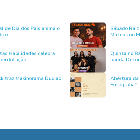
al de Dia dos Pais anima o
Sábado Raiz
lico
Mateus no M
tas Habilidades celebra
Quinta no B
uperdotação
banda Deco
ck traz Makinorama Duo ao
Abertura da
Fotografia”