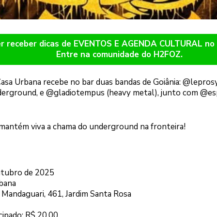
er receber dicas de EVENTOS E AGENDA CULTURAL n
Entre na comunidade do H2FOZ.
Casa Urbana recebe no bar duas bandas de Goiânia: @lepros
derground, e @gladiotempus (heavy metal), junto com @esp
mantém viva a chama do underground na fronteira!
utubro de 2025
rbana
 Mandaguari, 461, Jardim Santa Rosa
cipado: R$ 20,00