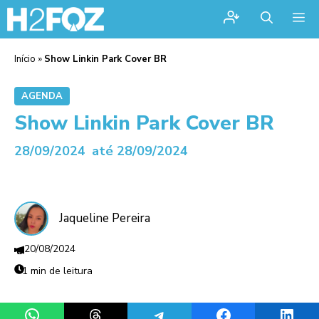
Me
Início
»
Show Linkin Park Cover BR
AGENDA
Show Linkin Park Cover BR
28/09/2024
até 28/09/2024
Jaqueline Pereira
20/08/2024
1 min de leitura
Share on WhatsApp
Share on Threads
Share on Telegram
Share on Facebook
Share 