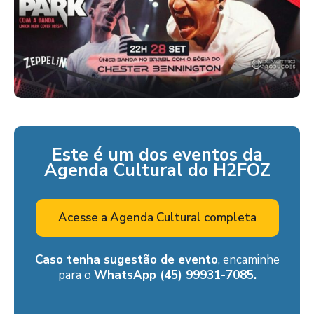
Este é um dos eventos da
Agenda Cultural do H2FOZ
Acesse a Agenda Cultural completa
Caso tenha sugestão de evento
, encaminhe
para o
WhatsApp (45) 99931-7085.