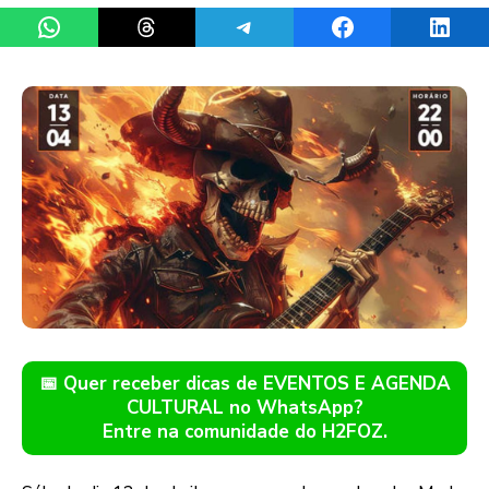
Share on WhatsApp
Share on Threads
Share on Telegram
Share on Facebook
Share 
📅 Quer receber dicas de EVENTOS E AGENDA
CULTURAL no WhatsApp?
Entre na comunidade do H2FOZ.