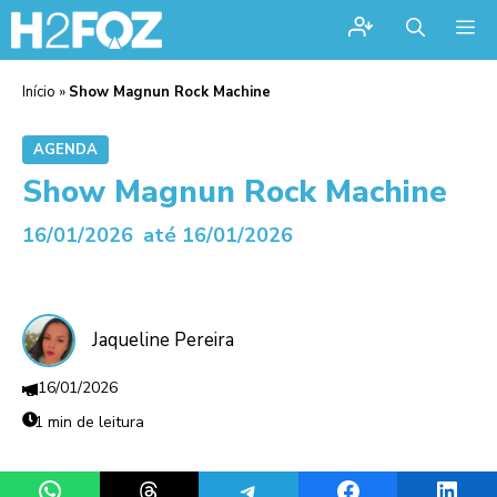
Me
Início
»
Show Magnun Rock Machine
AGENDA
Show Magnun Rock Machine
16/01/2026
até 16/01/2026
Jaqueline Pereira
16/01/2026
1 min de leitura
Share on WhatsApp
Share on Threads
Share on Telegram
Share on Facebook
Share 