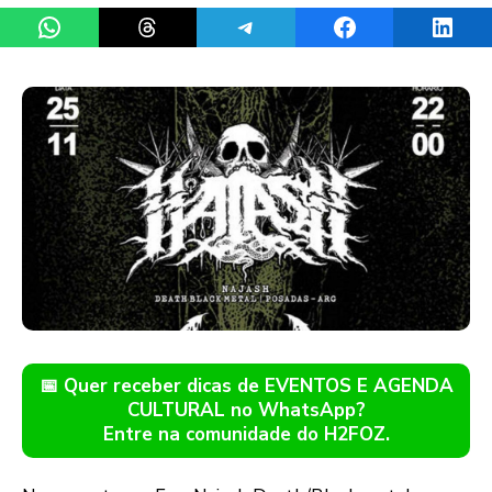
Share on WhatsApp
Share on Threads
Share on Telegram
Share on Facebook
Share 
📅 Quer receber dicas de EVENTOS E AGENDA
CULTURAL no WhatsApp?
Entre na comunidade do H2FOZ.