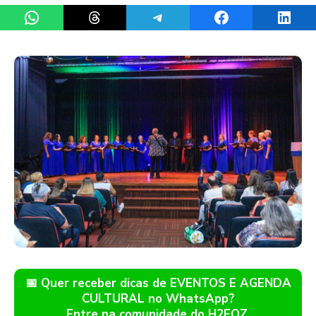
Share on WhatsApp
Share on Threads
Share on Telegram
Share on Facebook
Share 
📅 Quer receber dicas de EVENTOS E AGENDA
CULTURAL no WhatsApp?
Entre na comunidade do H2FOZ.