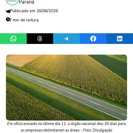
Paraná
26/06/2026
2 min de leitura
Share on WhatsApp
Share on Threads
Share on Telegram
Share on Facebook
Share 
Em ofício enviado no último dia 11, o órgão nacional deu 30 dias para
as empresas delimitarem as áreas - Foto: Divulgação