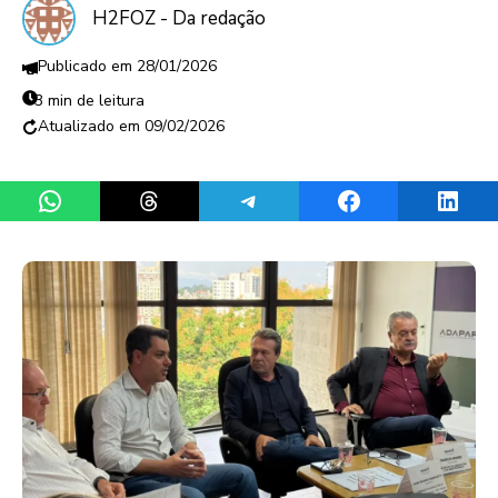
H2FOZ - Da redação
28/01/2026
3 min de leitura
09/02/2026
Share on WhatsApp
Share on Threads
Share on Telegram
Share on Facebook
Share 