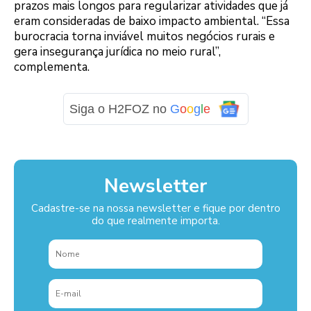
prazos mais longos para regularizar atividades que já
eram consideradas de baixo impacto ambiental. “Essa
burocracia torna inviável muitos negócios rurais e
gera insegurança jurídica no meio rural”,
complementa.
Siga o H2FOZ no
G
o
o
g
l
e
Newsletter
Cadastre-se na nossa newsletter e fique por dentro
do que realmente importa.