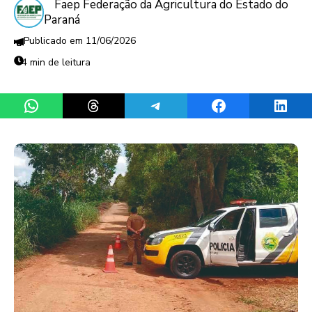
Faep Federação da Agricultura do Estado do
Paraná
11/06/2026
4 min de leitura
Share on WhatsApp
Share on Threads
Share on Telegram
Share on Facebook
Share 