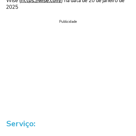
Wise (
https://wise.com/
) na data de 20 de janeiro de
2025
Publicidade
Serviço: