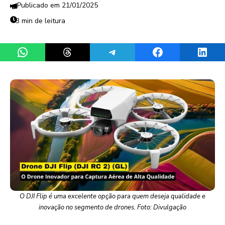
21/01/2025
3 min de leitura
Share on WhatsApp
Share on Threads
Share on Telegram
Share on Facebook
Share 
O DJI Flip é uma excelente opção para quem deseja qualidade e
inovação no segmento de drones. Foto: Divulgação