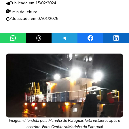
15/02/2024
2 min de leitura
07/01/2025
Share on WhatsApp
Share on Threads
Share on Telegram
Share on Facebook
Share 
Imagem difundida pela Marinha do Paraguai, feita instantes após o
ocorrido. Foto: Gentileza/Marinha do Paraguai