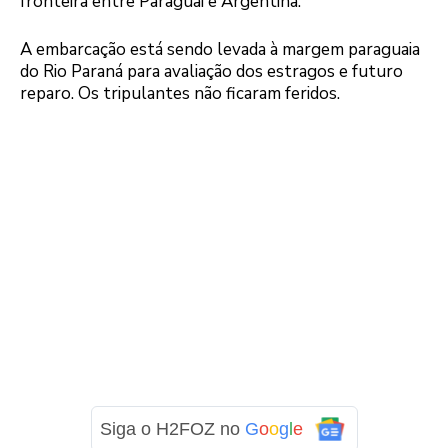
fronteira entre Paraguai e Argentina.
A embarcação está sendo levada à margem paraguaia
do Rio Paraná para avaliação dos estragos e futuro
reparo. Os tripulantes não ficaram feridos.
Siga o H2FOZ no
G
o
o
g
l
e