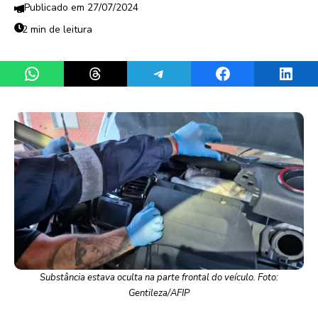
27/07/2024
2 min de leitura
Share on WhatsApp
Share on Threads
Share on Telegram
Share on Facebook
Share 
Substância estava oculta na parte frontal do veículo. Foto:
Gentileza/AFIP