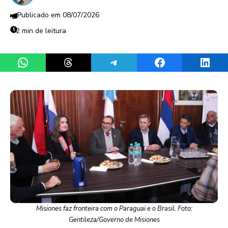
08/07/2026
2 min de leitura
Share on WhatsApp
Share on Threads
Share on Telegram
Share on Facebook
Share 
Misiones faz fronteira com o Paraguai e o Brasil. Foto:
Gentileza/Governo de Misiones