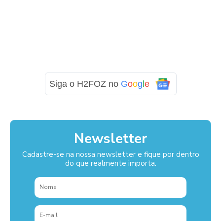
Siga o H2FOZ no
G
o
o
g
l
e
Newsletter
Cadastre-se na nossa newsletter e fique por dentro
do que realmente importa.