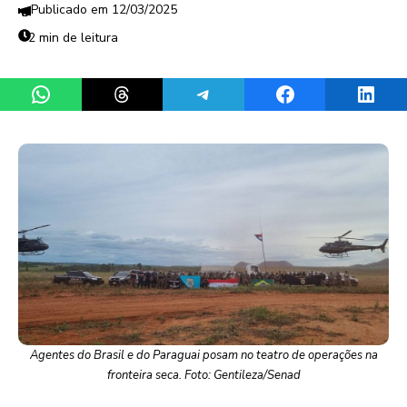
12/03/2025
2 min de leitura
Share on WhatsApp
Share on Threads
Share on Telegram
Share on Facebook
Share 
Agentes do Brasil e do Paraguai posam no teatro de operações na
fronteira seca. Foto: Gentileza/Senad