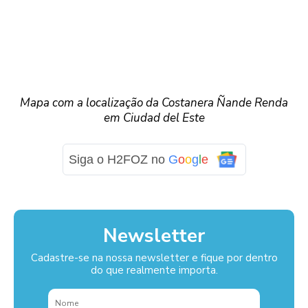
Mapa com a localização da Costanera Ñande Renda
em Ciudad del Este
Siga o H2FOZ no
G
o
o
g
l
e
Newsletter
Cadastre-se na nossa newsletter e fique por dentro
do que realmente importa.