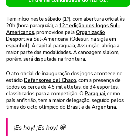
Entre na comunidade do H2FOZ.
Tem início neste sábado (1.º), com abertura oficial às
20h (hora paraguaia), a
12.ª edição dos Jogos Sul-
Americanos
, promovidos pela
Organização
Desportiva Sul-Americana
(Odesur, na sigla em
espanhol). A capital paraguaia, Assunção, abriga a
maior parte das modalidades. A canoagem slalom,
porém, será disputada na fronteira.
O ato oficial de inauguração dos jogos acontece no
estádio
Defensores del Chaco
, com a presença de
todos os cerca de 4,5 mil atletas, de 34 esportes,
classificados para a competição. O
Paraguai
, como
país anfitrião, tem a maior delegação, seguido pelos
times do ciclo olímpico do Brasil e da
Argentina
.
¡Es hoy! ¡Es hoy! 🤩