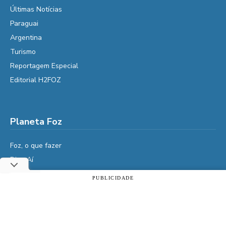
Últimas Notícias
Paraguai
Argentina
Turismo
Reportagem Especial
Editorial H2FOZ
Planeta Foz
Foz, o que fazer
Diga Aí
É da Vida
PUBLICIDADE
Utilizamos cookies essenciais e tecnologias semelhantes de
Vidas do Iguaçu
acordo com a nossa Política de Privacidade e, ao continuar
História
navegando, você concorda com estas condições.
Cultura
ACEITAR
Política de privacidade