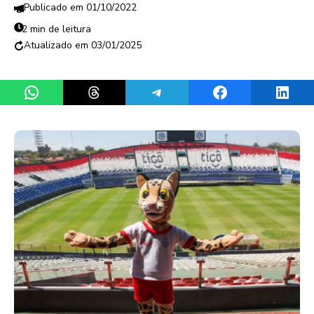
01/10/2022
2 min de leitura
03/01/2025
Share on WhatsApp
Share on Threads
Share on Telegram
Share on Facebook
Share 