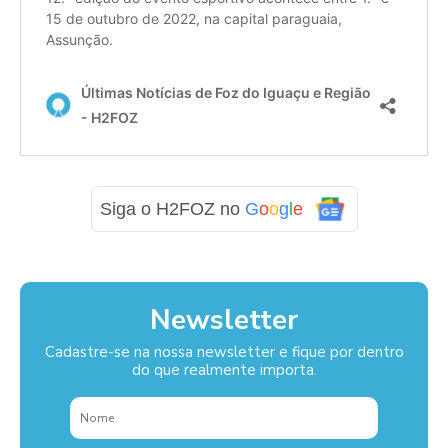
Siga o H2FOZ no
G
o
o
g
l
e
Newsletter
Cadastre-se na nossa newsletter e fique por dentro
do que realmente importa.