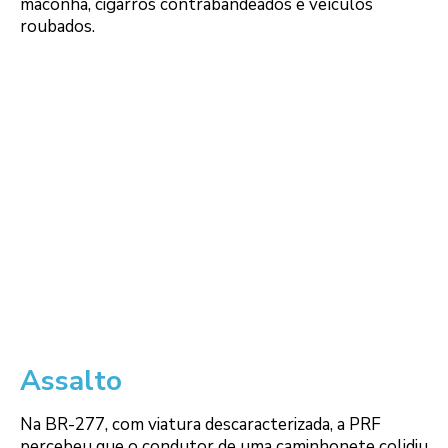
maconha, cigarros contrabandeados e veículos
roubados.
Assalto
Na BR-277, com viatura descaracterizada, a PRF
percebeu que o condutor de uma caminhonete colidiu