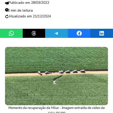
28/03/2022
2 min de leitura
21/12/2024
Share on WhatsApp
Share on Threads
Share on Telegram
Share on Facebook
Share 
Momento da recuperação da Hilux - Imagem extraída de video da