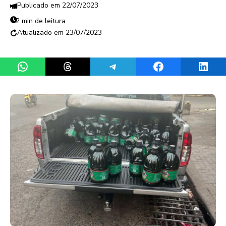
22/07/2023
2 min de leitura
23/07/2023
Share on WhatsApp
Share on Threads
Share on Telegram
Share on Facebook
Share 