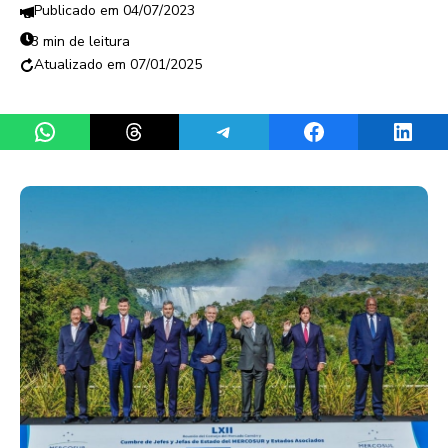
04/07/2023
3 min de leitura
07/01/2025
Share on WhatsApp
Share on Threads
Share on Telegram
Share on Facebook
Share 