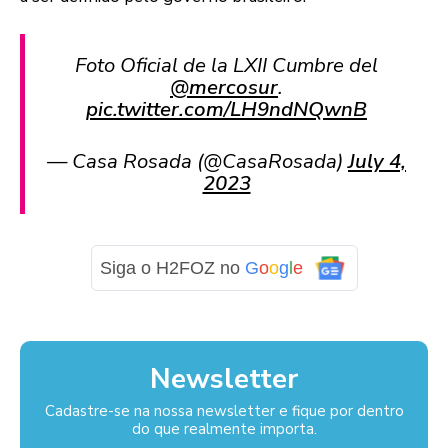
Foto Oficial de la LXII Cumbre del
@mercosur
.
pic.twitter.com/LH9ndNQwnB
— Casa Rosada (@CasaRosada)
July 4,
2023
Siga o H2FOZ no
G
o
o
g
l
e
Newsletter
Cadastre-se na nossa newsletter e fique por dentro
do que realmente importa.