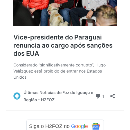
Siga o H2FOZ no
G
o
o
g
l
e