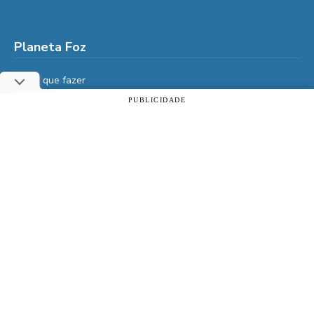
Planeta Foz
Foz, o que fazer
Diga Aí
PUBLICIDADE
Utilizamos cookies essenciais e tecnologias semelhantes de
É da Vida
acordo com a nossa Política de Privacidade e, ao continuar
navegando, você concorda com estas condições.
Vidas do Iguaçu
História
ACEITAR
Política de privacidade
Cultura
Veja também
Assine | PIX
Assine | Cartão de crédito
Doe qualquer valor