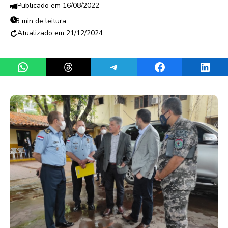
16/08/2022
3 min de leitura
21/12/2024
Share on WhatsApp
Share on Threads
Share on Telegram
Share on Facebook
Share 