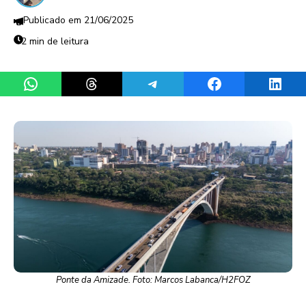
21/06/2025
2 min de leitura
Share on WhatsApp
Share on Threads
Share on Telegram
Share on Facebook
Share 
Ponte da Amizade. Foto: Marcos Labanca/H2FOZ