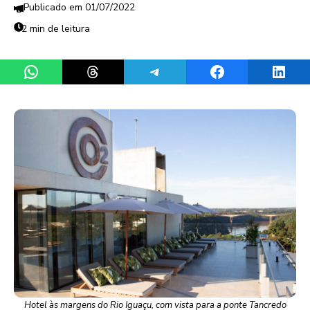
01/07/2022
2 min de leitura
Share on WhatsApp
Share on Threads
Share on Telegram
Share on Facebook
Share 
Hotel às margens do Rio Iguaçu, com vista para a ponte Tancredo