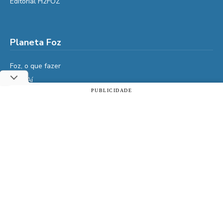
Editorial H2FOZ
Planeta Foz
Foz, o que fazer
Diga Aí
PUBLICIDADE
É da Vida
Utilizamos cookies essenciais e tecnologias semelhantes de
Vidas do Iguaçu
acordo com a nossa Política de Privacidade e, ao continuar
navegando, você concorda com estas condições.
História
ACEITAR
Política de privacidade
Cultura
Veja também
Assine | PIX
Assine | Cartão de crédito