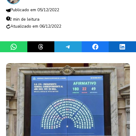
05/12/2022
2 min de leitura
06/12/2022
Share on WhatsApp
Share on Threads
Share on Telegram
Share on Facebook
Share 