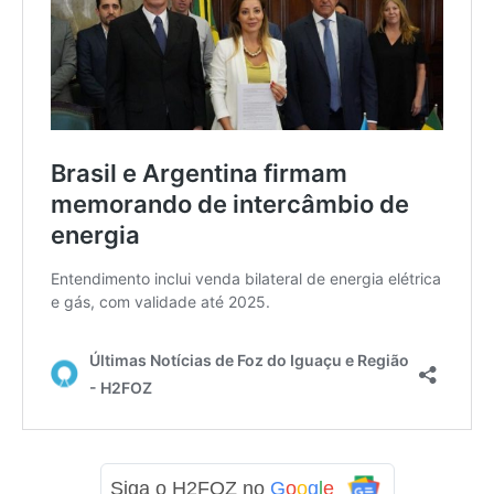
Siga o H2FOZ no
G
o
o
g
l
e